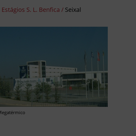
Estágios S. L. Benfica /
Seixal
Megatérmico