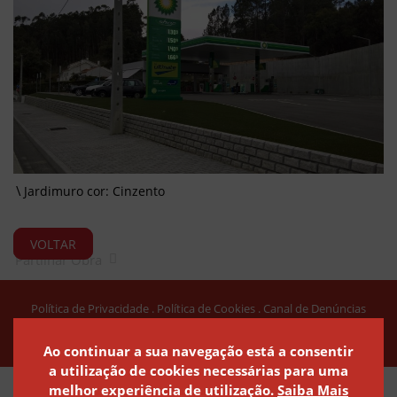
Jardimuro cor: Cinzento
VOLTAR
Partilhar Obra
Política de Privacidade
Política de Cookies
Canal de Denúncias
Ao continuar a sua navegação está a consentir
a utilização de cookies necessárias para uma
melhor experiência de utilização.
Saiba Mais