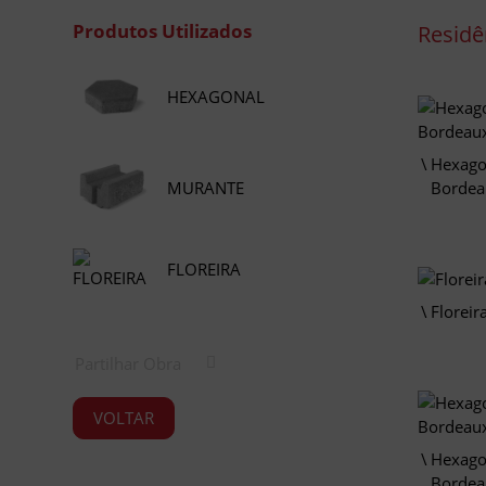
Produtos Utilizados
Residên
HEXAGONAL
Hexagon
MURANTE
Bordea
FLOREIRA
Floreir
Partilhar Obra
VOLTAR
Hexagon
Bordea