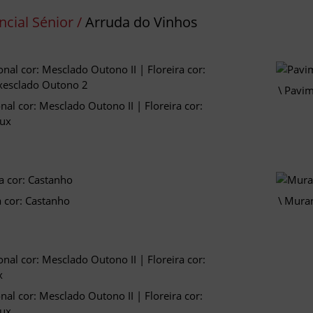
cial Sénior /
Arruda do Vinhos
Pavim
al cor: Mesclado Outono II | Floreira cor:
ux
a cor: Castanho
Muran
al cor: Mesclado Outono II | Floreira cor:
ux