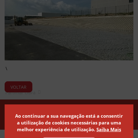
VOLTAR
Partilhar Obra
Política de Privacidade
Política de Cookies
Canal de Denúncias
Ao continuar a sua navegação está a consentir
a utilização de cookies necessárias para uma
melhor experiência de utilização.
Saiba Mais