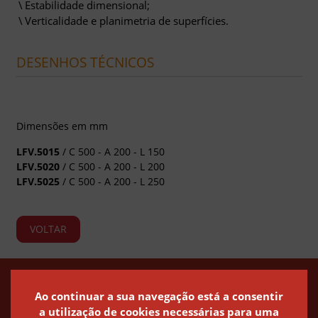
Estabilidade dimensional;
Verticalidade e planimetria de superfícies.
DESENHOS TÉCNICOS
Dimensões em mm
LFV.5015
/ C 500 - A 200 - L 150
LFV.5020
/ C 500 - A 200 - L 200
LFV.5025
/ C 500 - A 200 - L 250
VOLTAR
Política de Privacidade
Política de Cookies
Canal de Denúncias
Ao continuar a sua navegação está a consentir
a utilização de cookies necessárias para uma