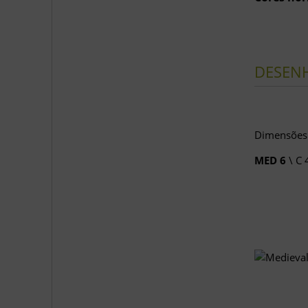
DESEN
Dimensõe
MED 6
\ C 