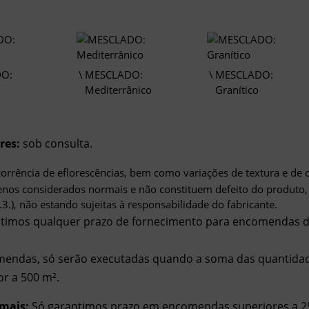
O:
MESCLADO:
MESCLADO:
Mediterrânico
Granítico
res:
sob consulta.
orrência de eflorescências, bem como variações de textura e de c
nos considerados normais e não constituem defeito do produto
4.3.), não estando sujeitas à responsabilidade do fabricante.
timos qualquer prazo de fornecimento para encomendas de
mendas, só serão executadas quando a soma das quantida
or a 500 m².
mais:
Só garantimos prazo em encomendas superiores a 2