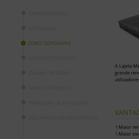
CARACTERÍSTICAS
VANTAGENS
CORES DISPONÍVEIS
DESENHOS TÉCNICOS
A Lajeta M
grande ren
GALERIA DE OBRAS
utilizadore
TABELA DE PREÇOS
INSTRUÇÃO DE APLICAÇÃO
VANTA
DECLARAÇÃO DE DESEMPENHO
Maior re
Maior co