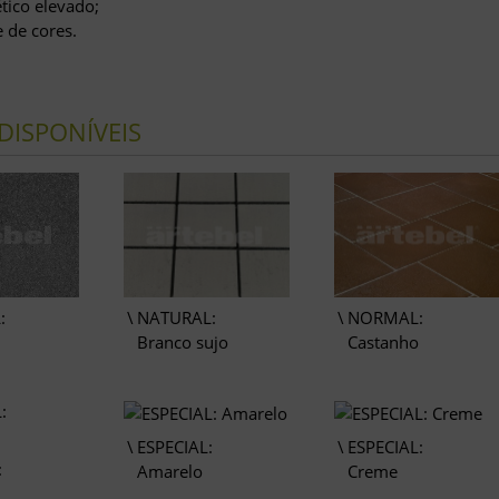
ético elevado;
 de cores.
DISPONÍVEIS
:
NATURAL:
NORMAL:
Branco sujo
Castanho
ESPECIAL:
ESPECIAL:
:
Amarelo
Creme