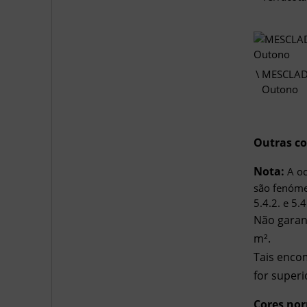
MESCLAD
Outono
Outras co
Nota:
A oc
são fenóme
5.4.2. e 5.
Não garan
m².
Tais enco
for superi
Cores nor