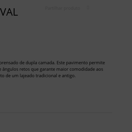
EVAL
Partilhar produto
o-prensado de dupla camada. Este pavimento permite
 ângulos retos que garante maior comodidade aos
o de um lajeado tradicional e antigo.